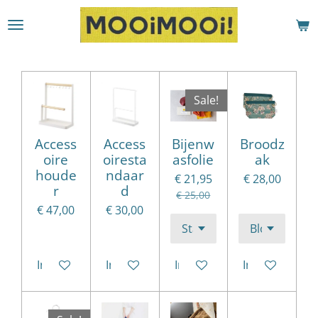
Ga
direct
naar
de
hoofdinhoud
Sale!
Access
Access
Bijenw
Broodz
oire
oiresta
asfolie
ak
houde
ndaar
€ 21,95
€ 28,00
r
d
€ 25,00
€ 47,00
€ 30,00
In winkelwagen
In winkelwagen
In winkelwagen
In winkelwag