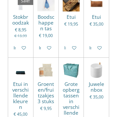
Sale!
Stokbr
Boodsc
Etui
Etui
oodzak
happe
€ 19,95
€ 35,00
n tas
€ 8,95
€ 19,00
€ 13,99
In winkelwagen
In winkelwagen
In winkelwagen
In winkelwag
Etui in
Groent
Grote
Juwele
verschi
en/frui
opberg
nbox
llende
tzakjes
tassen
€ 35,00
kleure
3 stuks
in
n
verschi
€ 9,95
llende
€ 45,00