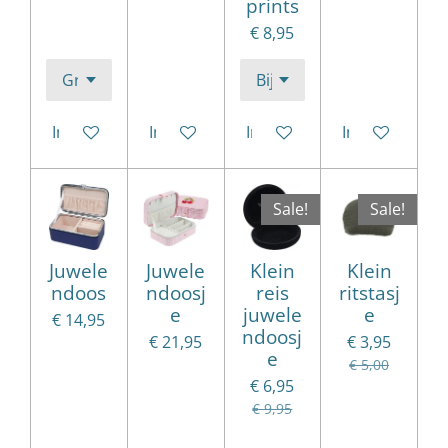
prints
€ 8,95
In winkelwagen
In winkelwagen
In winkelwagen
In winkelwag
Sale!
Sale!
Juwele
Juwele
Klein
Klein
ndoos
ndoosj
reis
ritstasj
e
juwele
e
€ 14,95
ndoosj
€ 21,95
€ 3,95
e
€ 5,00
€ 6,95
€ 9,95