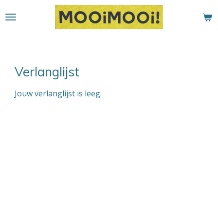
Ga
direct
naar
de
hoofdinhoud
Verlanglijst
Jouw verlanglijst is leeg.