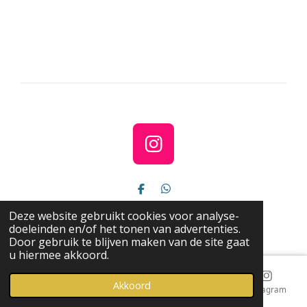
I
n
s
D
D
e
e
t
© 2023 - 2025 MOOIMOOI!
l
l
Deze website gebruikt cookies voor analyse-
a
e
e
Powered by
JouwWeb
doeleinden en/of het tonen van advertenties.
n
n
Door gebruik te blijven maken van de site gaat
g
u hiermee akkoord.
r
a
Akkoord
E-mailadres
Telefoonnummer
Kaart
Instagram
m