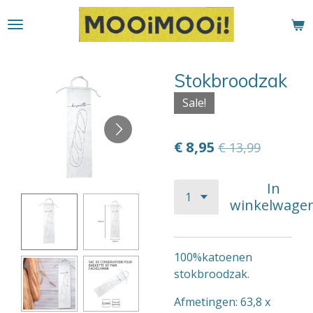
Ga
direct
naar
de
Stokbroodzak
hoofdinhoud
Sale!
€ 8,95
€ 13,99
In
winkelwage
100%katoenen
stokbroodzak.
Afmetingen: 63,8 x