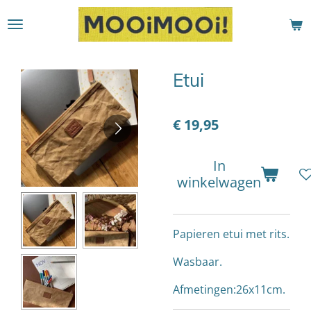
Ga
direct
naar
de
Etui
hoofdinhoud
€ 19,95
In
winkelwagen
Papieren etui met rits.
Wasbaar.
Afmetingen:26x11cm.