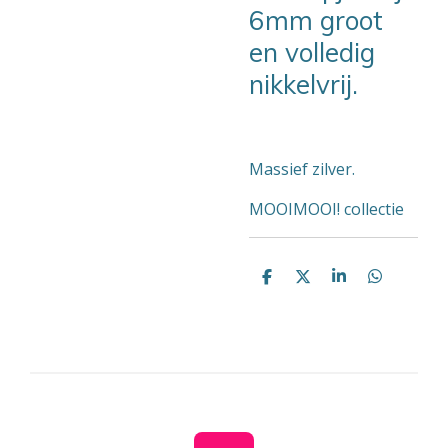
6mm groot
en volledig
nikkelvrij.
Massief zilver.
MOOIMOOI! collectie
D
D
S
D
e
e
h
e
l
e
a
l
e
l
r
e
n
e
n