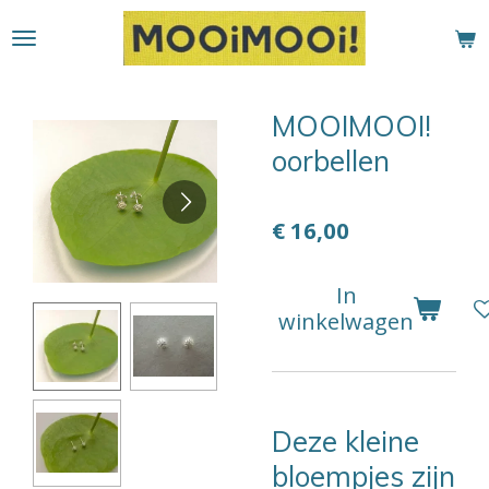
Ga
direct
naar
de
MOOIMOOI!
hoofdinhoud
oorbellen
€ 16,00
In
winkelwagen
Deze kleine
bloempjes zijn