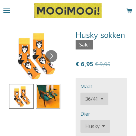
Ga
direct
naar
de
Husky sokken
hoofdinhoud
Sale!
€ 6,95
€ 9,95
Maat
Dier