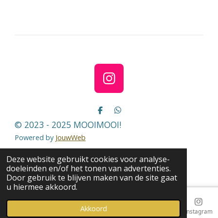
l
e
a
l
e
l
r
e
n
e
n
I
n
s
D
D
e
e
t
© 2023 - 2025 MOOIMOOI!
l
l
a
e
e
Powered by
JouwWeb
n
n
g
Deze website gebruikt cookies voor analyse-
r
doeleinden en/of het tonen van advertenties.
a
Door gebruik te blijven maken van de site gaat
u hiermee akkoord.
m
Akkoord
E-mailadres
Telefoonnummer
Kaart
Instagram