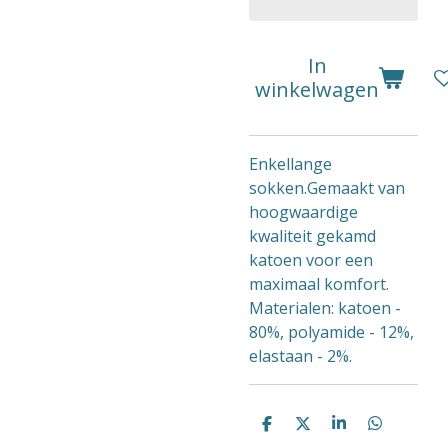
In
winkelwagen
Enkellange
sokken.Gemaakt van
hoogwaardige
kwaliteit gekamd
katoen voor een
maximaal komfort.
Materialen: katoen -
80%, polyamide - 12%,
elastaan ​​- 2%.
D
D
S
D
e
e
h
e