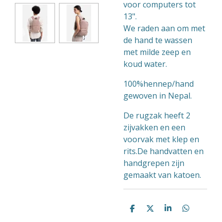
voor computers tot
13".
We raden aan om met
de hand te wassen
met milde zeep en
koud water.
100%hennep/hand
gewoven in Nepal.
De rugzak heeft 2
zijvakken en een
voorvak met klep en
rits.De handvatten en
handgrepen zijn
gemaakt van katoen.
D
D
S
D
e
e
h
e