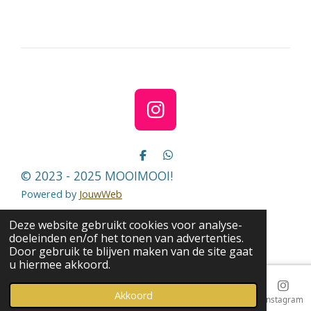
l
e
a
l
e
l
r
e
n
e
n
I
n
s
D
D
e
e
t
© 2023 - 2025 MOOIMOOI!
l
l
a
e
e
Powered by
JouwWeb
n
n
g
Deze website gebruikt cookies voor analyse-
r
doeleinden en/of het tonen van advertenties.
a
Door gebruik te blijven maken van de site gaat
u hiermee akkoord.
m
Akkoord
E-mailadres
Telefoonnummer
Kaart
Instagram