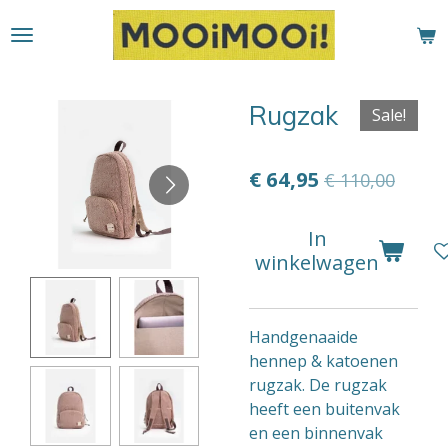
Ga
direct
naar
de
Rugzak
Sale!
hoofdinhoud
€ 64,95
€ 110,00
In
winkelwagen
Handgenaaide
hennep & katoenen
rugzak. De rugzak
heeft een buitenvak
en een binnenvak