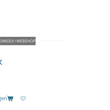
IMOOI ! WEBSHOP
x
gen