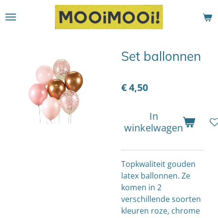
Ga
direct
naar
de
Set ballonnen
hoofdinhoud
€ 4,50
In
winkelwagen
Topkwaliteit gouden
latex ballonnen. Ze
komen in 2
verschillende soorten
kleuren roze, chrome