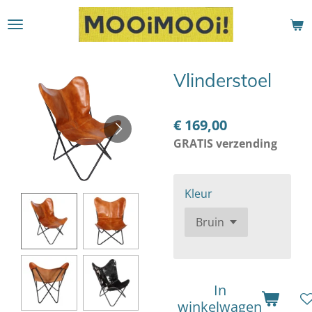
Ga
direct
naar
de
Vlinderstoel
hoofdinhoud
€ 169,00
GRATIS verzending
Kleur
In
winkelwagen