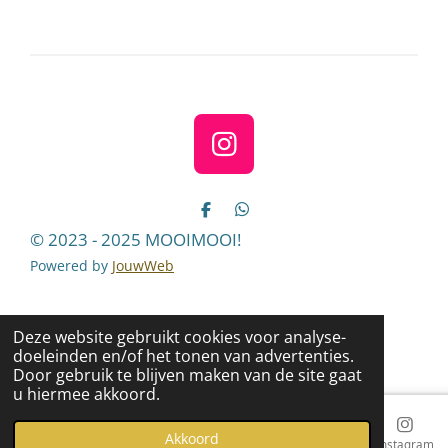
e
l
r
e
n
e
n
I
n
s
D
D
e
e
t
© 2023 - 2025 MOOIMOOI!
l
l
a
e
e
Powered by
JouwWeb
n
n
g
r
Deze website gebruikt cookies voor analyse-
a
doeleinden en/of het tonen van advertenties.
m
Door gebruik te blijven maken van de site gaat
u hiermee akkoord.
Akkoord
E-mailadres
Telefoonnummer
Kaart
Instagram