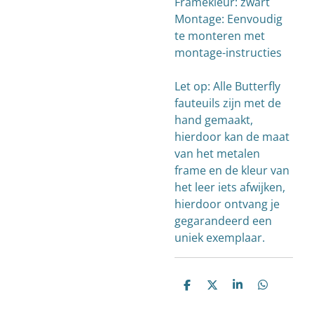
Framekleur: zwart
Montage: Eenvoudig
te monteren met
montage-instructies
Let op: Alle Butterfly
fauteuils zijn met de
hand gemaakt,
hierdoor kan de maat
van het metalen
frame en de kleur van
het leer iets afwijken,
hierdoor ontvang je
gegarandeerd een
uniek exemplaar.
D
D
S
D
e
e
h
e
l
e
a
l