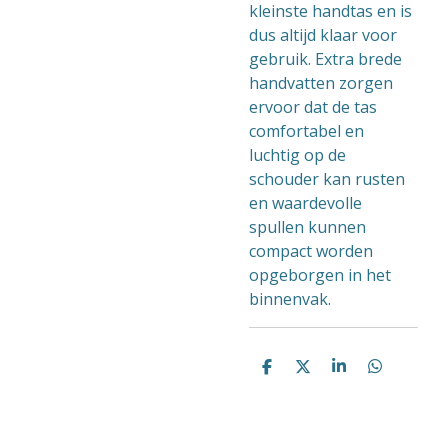
kleinste handtas en is
dus altijd klaar voor
gebruik. Extra brede
handvatten zorgen
ervoor dat de tas
comfortabel en
luchtig op de
schouder kan rusten
en waardevolle
spullen kunnen
compact worden
opgeborgen in het
binnenvak.
D
D
S
D
e
e
h
e
l
e
a
l
e
l
r
e
n
e
n