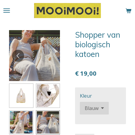
Ga
direct
naar
de
Shopper van
hoofdinhoud
biologisch
katoen
€ 19,00
Kleur