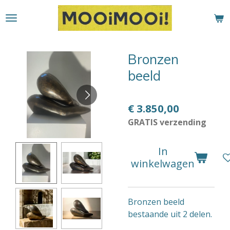
Ga
direct
naar
de
Bronzen
hoofdinhoud
beeld
€ 3.850,00
GRATIS verzending
In
winkelwagen
Bronzen beeld
bestaande uit 2 delen.