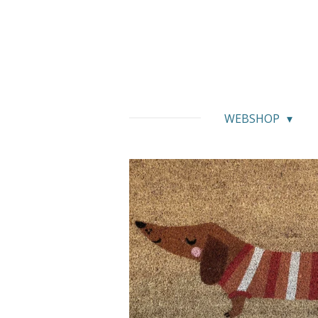
Ga
direct
naar
de
hoofdinhoud
WEBSHOP