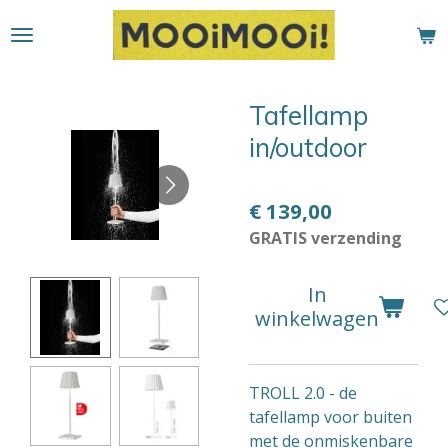
Ga
direct
naar
de
Tafellamp
hoofdinhoud
in/outdoor
€ 139,00
GRATIS verzending
In
winkelwagen
TROLL 2.0 - de
tafellamp voor buiten
met de onmiskenbare