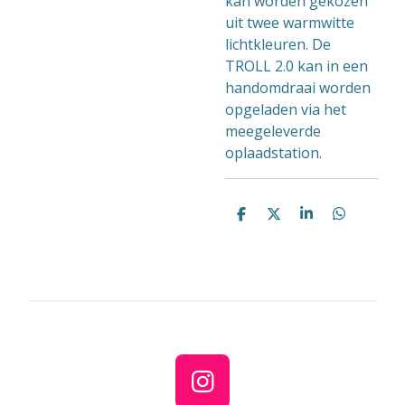
kan worden gekozen
uit twee warmwitte
lichtkleuren. De
TROLL 2.0 kan in een
handomdraai worden
opgeladen via het
meegeleverde
oplaadstation.
D
D
S
D
e
e
h
e
l
e
a
l
e
l
r
e
n
e
n
I