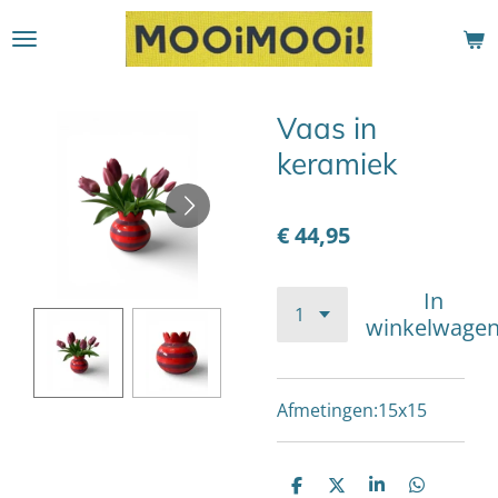
Ga
direct
naar
de
Vaas in
hoofdinhoud
keramiek
€ 44,95
In
winkelwage
Afmetingen:15x15
D
D
S
D