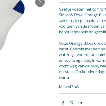
Geef je voeten het comfor
Slopes&Town Orange Bik
sokken zijn gemaakt van 
voorzien van de motief van
beperkt soepele en gezelli
Onze Orange Bikes Crew b
zacht. Gebreid met bamboe
wat zorgt voor duurzaamhe
en vochtregulatie. In warm
vocht weg van de huid, wa
ontstaat. Op koudere dag
warm.
Maat:42-46
D
D
S