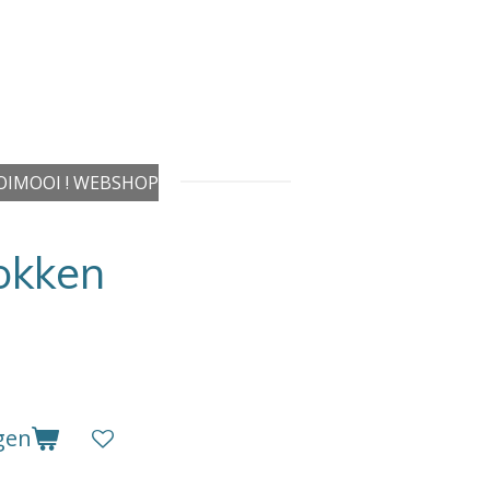
IMOOI ! WEBSHOP
okken
gen