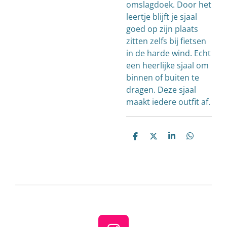
omslagdoek. Door het
leertje blijft je sjaal
goed op zijn plaats
zitten zelfs bij fietsen
in de harde wind. Echt
een heerlijke sjaal om
binnen of buiten te
dragen. Deze sjaal
maakt iedere outfit af.
D
D
S
D
e
e
h
e
l
e
a
l
e
l
r
e
n
e
n