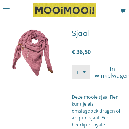
Ga
direct
naar
de
Sjaal
hoofdinhoud
€ 36,50
In
winkelwage
Deze mooie sjaal Fien
kunt je als
omslagdoek dragen of
als puntsjaal. Een
heerlijke royale