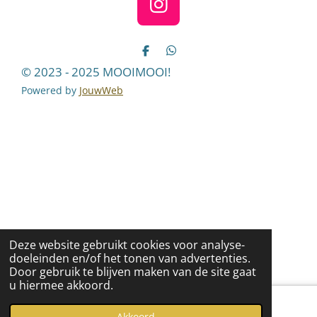
I
n
s
D
D
e
e
t
© 2023 - 2025 MOOIMOOI!
l
l
a
e
e
Powered by
JouwWeb
n
n
g
r
a
m
Deze website gebruikt cookies voor analyse-
doeleinden en/of het tonen van advertenties.
Door gebruik te blijven maken van de site gaat
u hiermee akkoord.
Akkoord