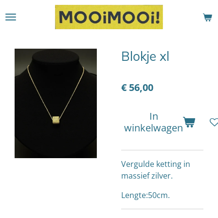
Ga
direct
naar
de
Blokje xl
hoofdinhoud
€ 56,00
In
winkelwagen
Vergulde ketting in
massief zilver.
Lengte:50cm.