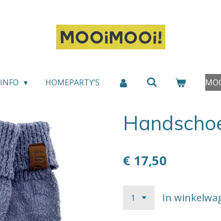
INFO
HOMEPARTY’S
MOO
Handscho
€ 17,50
In winkelwa