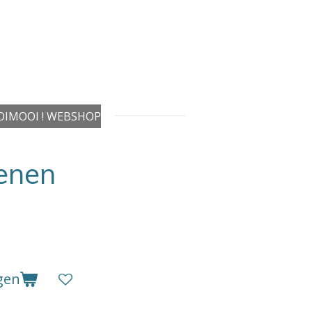
IMOOI ! WEBSHOP
enen
gen