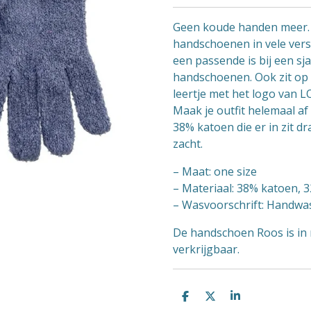
Geen koude handen meer.
handschoenen in vele versc
een passende is bij een sja
handschoenen. Ook zit op
leertje met het logo van L
Maak je outfit helemaal a
38% katoen die er in zit 
zacht.
– Maat: one size
– Materiaal: 38% katoen, 3
– Wasvoorschrift: Handwa
De handschoen Roos is in 
verkrijgbaar.
D
D
S