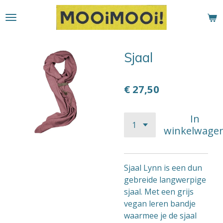
Ga
direct
naar
de
Sjaal
hoofdinhoud
€ 27,50
In
winkelwage
Sjaal Lynn is een dun
gebreide langwerpige
sjaal. Met een grijs
vegan leren bandje
waarmee je de sjaal