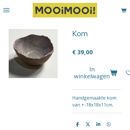
Ga
direct
naar
de
Kom
hoofdinhoud
€ 39,00
In
winkelwagen
Handgemaakte kom
van +-18x18x11cm.
D
D
S
D