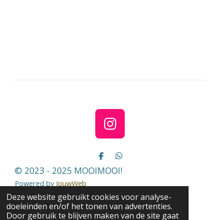
e
e
h
e
l
e
a
l
e
l
r
e
n
e
n
I
n
s
D
D
e
e
t
© 2023 - 2025 MOOIMOOI!
l
l
a
e
e
Powered by
JouwWeb
n
n
g
Deze website gebruikt cookies voor analyse-
doeleinden en/of het tonen van advertenties.
r
Door gebruik te blijven maken van de site gaat