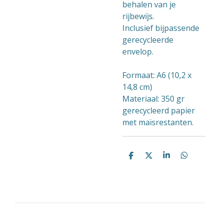
behalen van je
rijbewijs.
Inclusief bijpassende
gerecycleerde
envelop.
Formaat: A6 (10,2 x
14,8 cm)
Materiaal: 350 gr
gerecycleerd papier
met maïsrestanten.
D
D
S
D
e
e
h
e
l
e
a
l
e
l
r
e
n
e
n