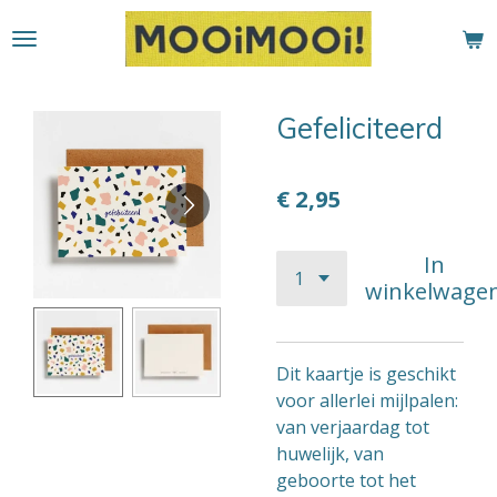
Ga
direct
naar
de
Gefeliciteerd
hoofdinhoud
€ 2,95
In
winkelwage
Dit kaartje is geschikt
voor allerlei mijlpalen:
van verjaardag tot
huwelijk, van
geboorte tot het