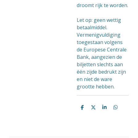
droomt rijk te worden.
Let op: geen wettig
betaalmiddel.
Vermenigvuldiging
toegestaan ​​volgens
de Europese Centrale
Bank, aangezien de
biljetten slechts aan
één zijde bedrukt zijn
en niet de ware
grootte hebben.
D
D
S
D
e
e
h
e
l
e
a
l
e
l
r
e
n
e
n