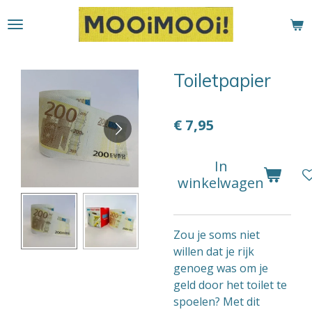
Ga
direct
naar
de
Toiletpapier
hoofdinhoud
€ 7,95
In
winkelwagen
Zou je soms niet
willen dat je rijk
genoeg was om je
geld door het toilet te
spoelen? Met dit