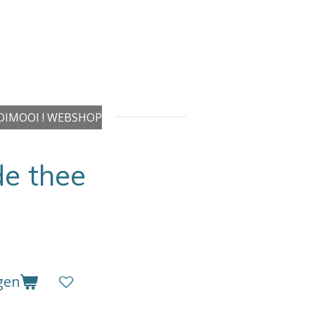
IMOOI ! WEBSHOP
de thee
gen