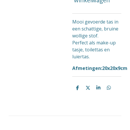
winkelwagen
Mooi gevoerde tas in
een schattige, bruine
wollige stof.
Perfect als make-up
tasje, toilettas en
luiertas.
Afmetingen:20x20x9cm
D
D
S
D
e
e
h
e
l
e
a
l
e
l
r
e
n
e
n