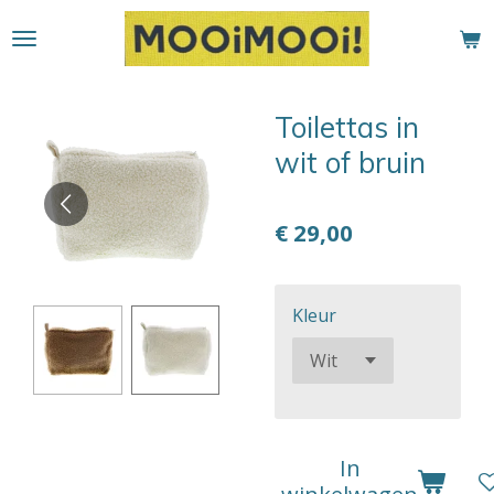
Ga
direct
naar
de
Toilettas in
hoofdinhoud
wit of bruin
€ 29,00
Kleur
In