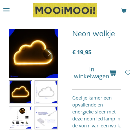
Ga
direct
naar
de
Neon wolkje
hoofdinhoud
€ 19,95
In
winkelwagen
Geef je kamer een
opvallende en
energieke sfeer met
deze neon led lamp in
de vorm van een wolk.