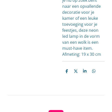
je nu op zoek bent
naar een opvallende
decoratie voor je
kamer of een leuke
toevoeging voor je
feestjes, deze neon
led lamp in de vorm
van een wolk is een
must-have item.
Afmeting: 19 x 30 cm
D
D
S
D
e
e
h
e
l
e
a
l
e
l
r
e
n
e
n