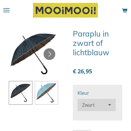
Ga
direct
naar
de
Paraplu in
hoofdinhoud
zwart of
lichtblauw
€ 26,95
Kleur