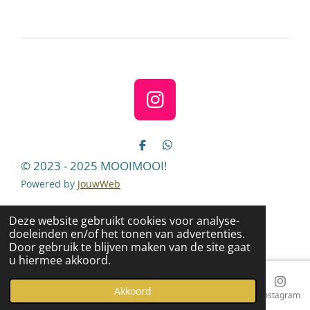
e
l
r
e
n
e
n
I
n
s
D
D
e
e
t
© 2023 - 2025 MOOIMOOI!
l
l
a
e
e
Powered by
JouwWeb
n
n
g
r
Deze website gebruikt cookies voor analyse-
doeleinden en/of het tonen van advertenties.
a
Door gebruik te blijven maken van de site gaat
m
u hiermee akkoord.
Akkoord
E-mailadres
Telefoonnummer
Kaart
Instagram