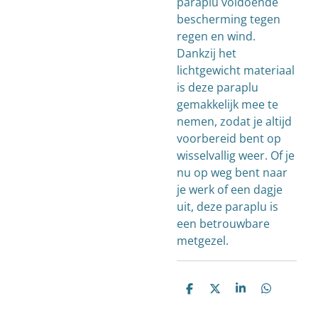
paraplu voldoende
bescherming tegen
regen en wind.
Dankzij het
lichtgewicht materiaal
is deze paraplu
gemakkelijk mee te
nemen, zodat je altijd
voorbereid bent op
wisselvallig weer. Of je
nu op weg bent naar
je werk of een dagje
uit, deze paraplu is
een betrouwbare
metgezel.
D
D
S
D
e
e
h
e
l
e
a
l