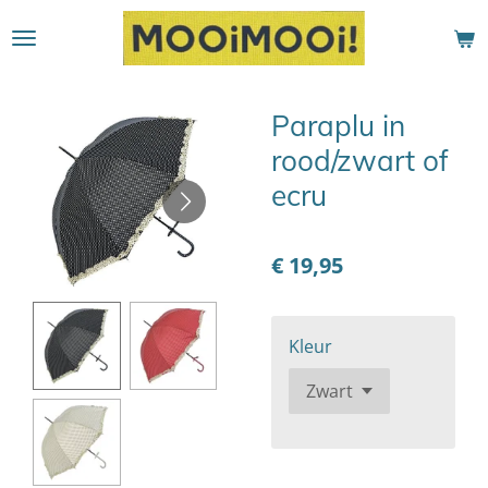
Ga
direct
naar
de
Paraplu in
hoofdinhoud
rood/zwart of
ecru
€ 19,95
Kleur