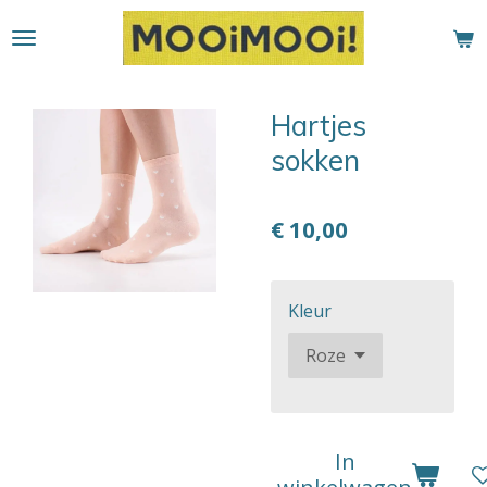
Ga
direct
naar
de
Hartjes
hoofdinhoud
sokken
€ 10,00
Kleur
In