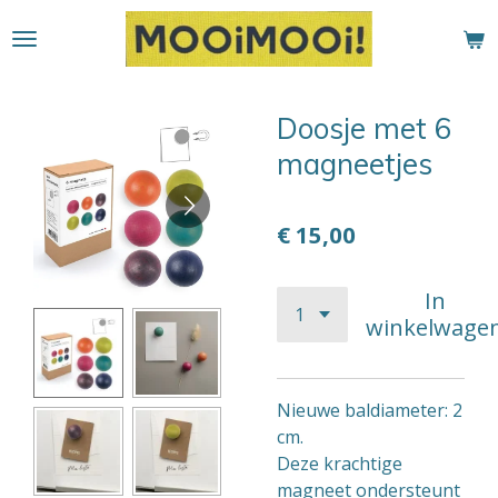
Ga
direct
naar
de
Doosje met 6
hoofdinhoud
magneetjes
€ 15,00
In
winkelwage
Nieuwe baldiameter: 2
cm.
Deze krachtige
magneet ondersteunt