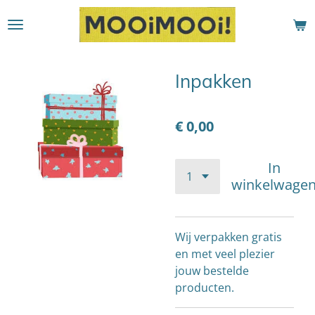
Ga
direct
naar
de
Inpakken
hoofdinhoud
€ 0,00
In
winkelwage
Wij verpakken gratis
en met veel plezier
jouw bestelde
producten.