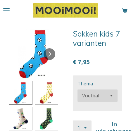
Ga
direct
naar
de
Sokken kids 7
hoofdinhoud
varianten
€ 7,95
Thema
In