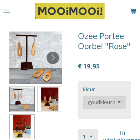
Ga
direct
naar
de
Ozee Portee
hoofdinhoud
Oorbel "Rose"
€ 19,95
kleur
In