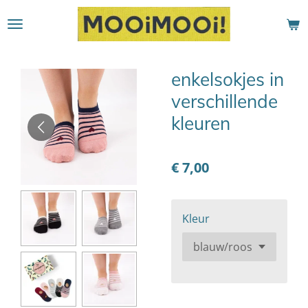
Ga
direct
naar
de
enkelsokjes in
hoofdinhoud
verschillende
kleuren
€ 7,00
Kleur