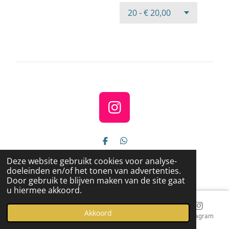
I
n
s
D
D
e
e
t
© 2023 - 2025 MOOIMOOI!
l
l
Deze website gebruikt cookies voor analyse-
a
e
e
Powered by
JouwWeb
doeleinden en/of het tonen van advertenties.
n
n
Door gebruik te blijven maken van de site gaat
g
u hiermee akkoord.
r
a
Akkoord
E-mailadres
Telefoonnummer
Kaart
Instagram
m