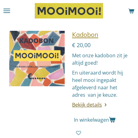
Ga
direct
naar
de
Kadobon
hoofdinhoud
€ 20,00
Met onze kadobon zit je
altijd goed!
En uiteraard wordt hij
heel mooi ingepakt
afgeleverd naar het
adres van je keuze.
Bekijk details
In winkelwagen