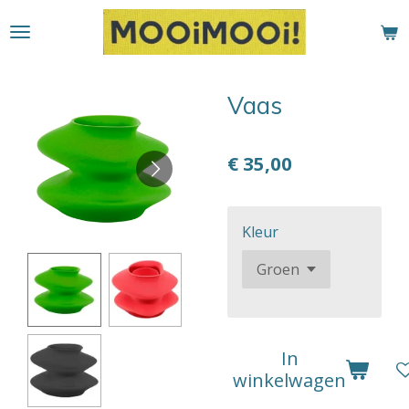
Ga
direct
naar
de
Vaas
hoofdinhoud
€ 35,00
Kleur
In
winkelwagen