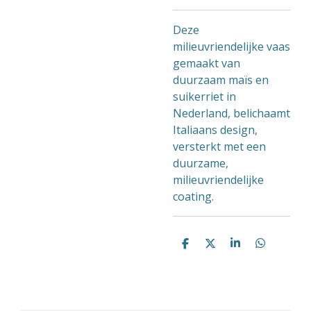
Deze
milieuvriendelijke vaas
gemaakt van
duurzaam maïs en
suikerriet in
Nederland, belichaamt
Italiaans design,
versterkt met een
duurzame,
milieuvriendelijke
coating.
D
D
S
D
e
e
h
e
l
e
a
l
e
l
r
e
n
e
n